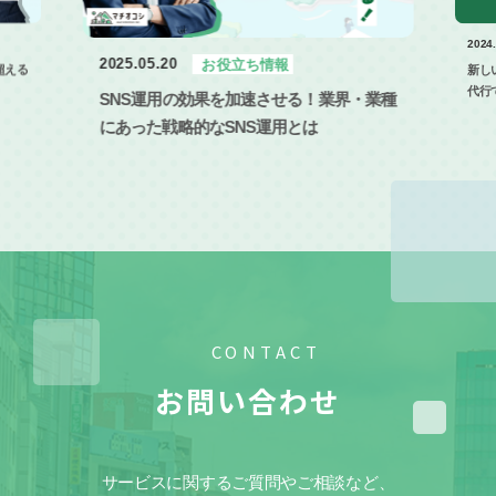
2026
2024.09.13
お客様の声
・業種
AI
が今
新しいリールの再生回数は10倍！SNS運用
代行で新規顧客を獲得！
CONTACT
お問い合わせ
サービスに関するご質問やご相談など、